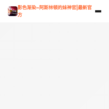
影色渐染~阿斯林顿的妹神官|最新官
方