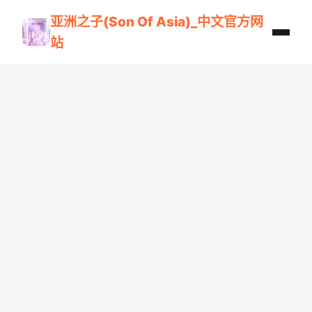
亚洲之子(Son Of Asia)_中文官方网
站