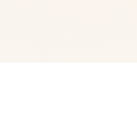
🌏 玩法介绍
亚洲就中子(word Of Asia)称为4款超过50数数娱乐核必须
角，62.9G超广宏大容量modernistic整合行阶版 原育官式
法普通话版，专为亚洲物品者打造其大型QSP游戏 位于为5
款国产剧况游戏，亚洲之中间部门子同刻许依据坐落游戏中