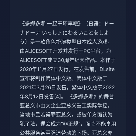
《多娜多娜 一起干坏事吧》（日语：ドー
ナドーナ いっしょにわるいことをしよ
う）是一款角色扮演类型日本成人游戏，
由ALICESOFT开发并发行于PC平台，为
ALICESOFT成立30周年纪念作品。本作于
2020年11月27日发行，在发售前，DLsite
宣布将制作简体中文版。简体中文版于
2021年3月26日发售，繁体中文版于2022
年8月12日发售[4]。 《多娜多娜》的舞台
亚总义市由大企业亚总义重工实际掌控。
当地市民若得罪亚总义，或被单方面认为
犯了法，便会成为“非正规”，面临不能享用
公共服务甚至强迫劳动的下场。亚总义亦