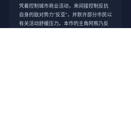
凭着控制城市商业活动，来间接控制反抗
自身的敌对势力“反亚”，并默许部分市民以
有关活动舒缓压力。本作的主角阿熊乃反
亚组织“那由多”的二号人物，负责经营卖淫
活动，并决意反抗亚总义。 本作具有赛博
朋克风格，被网友广泛用来与同时期发售
但评价褒贬不一的《赛博朋克2077》进行
对比，被戏称为“真正的赛博朋克”。本作在
发售后获得评论者好评，认为作为成人游
戏具有反乌托邦背景，赞扬其故事与人物
描写[5]。此外，还获得了业界的多个奖
项。